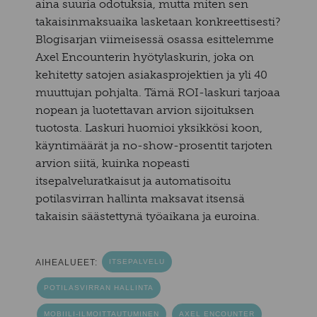
aina suuria odotuksia, mutta miten sen
takaisinmaksuaika lasketaan konkreettisesti?
Blogisarjan viimeisessä osassa esittelemme
Axel Encounterin hyötylaskurin, joka on
kehitetty satojen asiakasprojektien ja yli 40
muuttujan pohjalta. Tämä ROI-laskuri tarjoaa
nopean ja luotettavan arvion sijoituksen
tuotosta. Laskuri huomioi yksikkösi koon,
käyntimäärät ja no-show-prosentit tarjoten
arvion siitä, kuinka nopeasti
itsepalveluratkaisut ja automatisoitu
potilasvirran hallinta maksavat itsensä
takaisin säästettynä työaikana ja euroina.
AIHEALUEET:
ITSEPALVELU
POTILASVIRRAN HALLINTA
MOBIILI-ILMOITTAUTUMINEN
AXEL ENCOUNTER