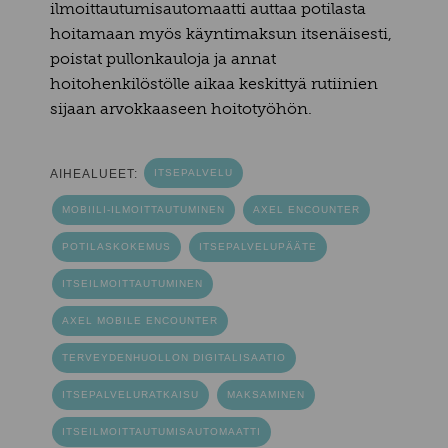
ilmoittautumisautomaatti auttaa potilasta
hoitamaan myös käyntimaksun itsenäisesti,
poistat pullonkauloja ja annat
hoitohenkilöstölle aikaa keskittyä rutiinien
sijaan arvokkaaseen hoitotyöhön.
AIHEALUEET:
ITSEPALVELU
MOBIILI-ILMOITTAUTUMINEN
AXEL ENCOUNTER
POTILASKOKEMUS
ITSEPALVELUPÄÄTE
ITSEILMOITTAUTUMINEN
AXEL MOBILE ENCOUNTER
TERVEYDENHUOLLON DIGITALISAATIO
ITSEPALVELURATKAISU
MAKSAMINEN
ITSEILMOITTAUTUMISAUTOMAATTI