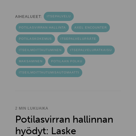
AIHEALUEET:
ITSEPALVELU
POTILASVIRRAN HALLINTA
AXEL ENCOUNTER
POTILASKOKEMUS
ITSEPALVELUPÄÄTE
ITSEILMOITTAUTUMINEN
ITSEPALVELURATKAISU
MAKSAMINEN
POTILAAN POLKU
ITSEILMOITTAUTUMISAUTOMAATTI
2 MIN LUKUAIKA
Potilasvirran hallinnan
hyödyt: Laske