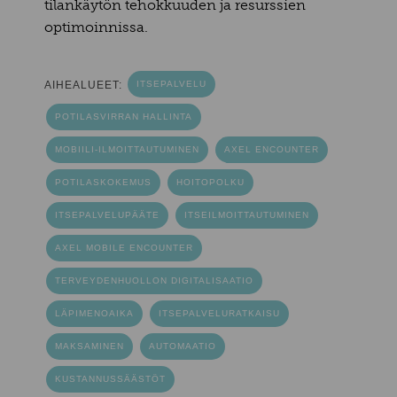
tilankäytön tehokkuuden ja resurssien
optimoinnissa.
AIHEALUEET:
ITSEPALVELU
POTILASVIRRAN HALLINTA
MOBIILI-ILMOITTAUTUMINEN
AXEL ENCOUNTER
POTILASKOKEMUS
HOITOPOLKU
ITSEPALVELUPÄÄTE
ITSEILMOITTAUTUMINEN
AXEL MOBILE ENCOUNTER
TERVEYDENHUOLLON DIGITALISAATIO
LÄPIMENOAIKA
ITSEPALVELURATKAISU
MAKSAMINEN
AUTOMAATIO
KUSTANNUSSÄÄSTÖT