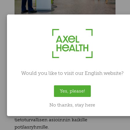
Mikä rooli sujuvalla itsepalvelulla on
onnistuneessa potilaskokemuksessa?
Potilaan fyysinen polku sairaalassa alkaa
usein kohtaamisesta
itseilmoittautumisautomaatin kanssa. Tässä
blogissa avaamme, miten esteettömyys,
Would you like to visit our English website?
saavutettavuus ja huippumuotoilu yhdistyvät
itseilmoittautumisautomaateissa, jotka ovat
olennainen osa
Axel Encounter -
Yes, please!
järjestelmää. Lue, miten inhimillinen
No thanks, stay here
käyttöliittymä ja hygieeninen
laitesuunnittelu varmistavat sujuvan ja
tietoturvallisen asioinnin kaikille
potilasryhmille.