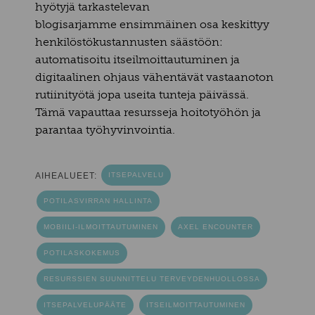
hyötyjä tarkastelevan
blogisarjamme ensimmäinen osa keskittyy
henkilöstökustannusten säästöön:
automatisoitu itseilmoittautuminen ja
digitaalinen ohjaus vähentävät vastaanoton
rutiinityötä jopa useita tunteja päivässä.
Tämä vapauttaa resursseja hoitotyöhön ja
parantaa työhyvinvointia.
AIHEALUEET:
ITSEPALVELU
POTILASVIRRAN HALLINTA
MOBIILI-ILMOITTAUTUMINEN
AXEL ENCOUNTER
POTILASKOKEMUS
RESURSSIEN SUUNNITTELU TERVEYDENHUOLLOSSA
ITSEPALVELUPÄÄTE
ITSEILMOITTAUTUMINEN