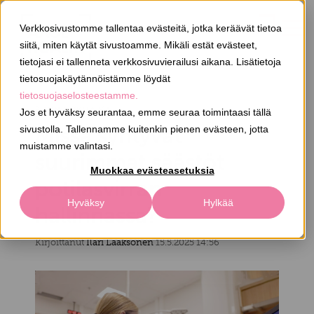
Verkkosivustomme tallentaa evästeitä, jotka keräävät tietoa
OTA YHTEYTTÄ
siitä, miten käytät sivustoamme. Mikäli estät evästeet,
tietojasi ei tallenneta verkkosivuvierailusi aikana. Lisätietoja
tietosuojakäytännöistämme löydät
tietosuojaselosteestamme.
3 MIN LUKUAIKA
Jos et hyväksy seurantaa, emme seuraa toimintaasi tällä
Missä syntyvät
sivustolla. Tallennamme kuitenkin pienen evästeen, jotta
muistamme valintasi.
suurimmat säästöt
Muokkaa evästeasetuksia
potilasvirran
Hyväksy
Hylkää
hallinnassa?
Kirjoittanut
Ilari Laaksonen
15.5.2025 14:56