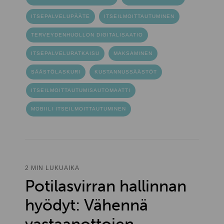
ITSEPALVELUPÄÄTE
ITSEILMOITTAUTUMINEN
TERVEYDENHUOLLON DIGITALISAATIO
ITSEPALVELURATKAISU
MAKSAMINEN
SÄÄSTÖLASKURI
KUSTANNUSSÄÄSTÖT
ITSEILMOITTAUTUMISAUTOMAATTI
MOBIILI ITSEILMOITTAUTUMINEN
2 MIN LUKUAIKA
Potilasvirran hallinnan
hyödyt: Vähennä
vastaanottojen