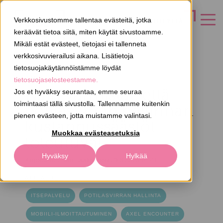
Verkkosivustomme tallentaa evästeitä, jotka
OTA YHTEYTTÄ
keräävät tietoa siitä, miten käytät sivustoamme.
Mikäli estät evästeet, tietojasi ei tallenneta
verkkosivuvierailusi aikana. Lisätietoja
tietosuojakäytännöistämme löydät
3 MIN LUKUAIKA
tietosuojaselosteestamme.
Näin varmistat, että
Jos et hyväksy seurantaa, emme seuraa
toimintaasi tällä sivustolla. Tallennamme kuitenkin
potilasvirran hallinnan
pienen evästeen, jotta muistamme valintasi.
kustannussäästöt
Muokkaa evästeasetuksia
toteutuvat
Hyväksy
Hylkää
Kirjoittanut
Ilari Laaksonen
29.8.2025 14:41
AIHEALUEET
ITSEPALVELU
POTILASVIRRAN HALLINTA
MOBIILI-ILMOITTAUTUMINEN
AXEL ENCOUNTER