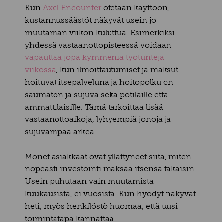
Kun
Axel Encounter
otetaan käyttöön,
kustannussäästöt näkyvät usein jo
muutaman viikon kuluttua. Esimerkiksi
yhdessä vastaanottopisteessä voidaan
vapauttaa jopa kymmeniä työtunteja
viikossa
, kun ilmoittautumiset ja maksut
hoituvat itsepalveluna ja hoitopolku on
saumaton ja sujuva sekä potilaille että
ammattilaisille. Tämä tarkoittaa lisää
vastaanottoaikoja, lyhyempiä jonoja ja
sujuvampaa arkea.
Monet asiakkaat ovat yllättyneet siitä, miten
nopeasti investointi maksaa itsensä takaisin.
Usein puhutaan vain muutamista
kuukausista, ei vuosista. Kun hyödyt näkyvät
heti, myös henkilöstö huomaa, että uusi
toimintatapa kannattaa.