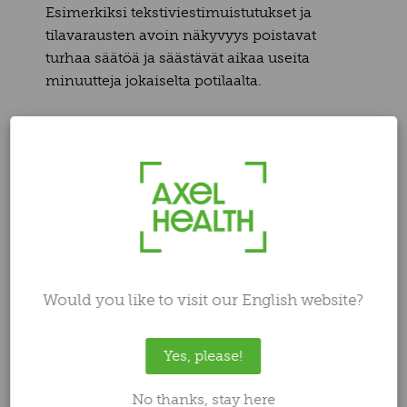
Esimerkiksi tekstiviestimuistutukset ja
tilavarausten avoin näkyvyys poistavat
turhaa säätöä ja säästävät aikaa useita
minuutteja jokaiselta potilaalta.
3. Reaaliaikainen data tukee
sekä päivittäistä työtä että
strategista päätöksentekoa
Reaaliaikainen tieto potilasvirrasta helpottaa
päivän organisointia, mutta suurin hyöty
syntyy, kun samaa dataa käytetään myös
pidemmän aikavälin päätöksenteossa.
Would you like to visit our English website?
Axelin raportit kertovat muun muassa:
Yes, please!
milloin vastaanotot ruuhkautuvat ja
milloin kapasiteettia jää käyttämättä
No thanks, stay here