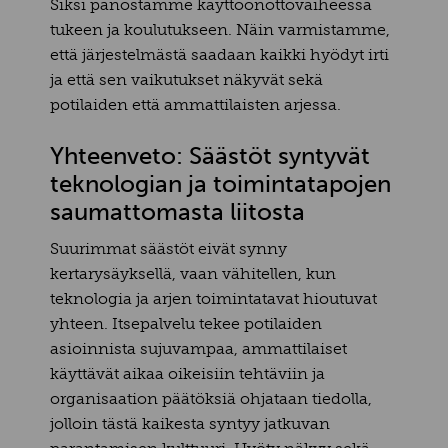
Siksi panostamme käyttöönottovaiheessa
tukeen ja koulutukseen. Näin varmistamme,
että järjestelmästä saadaan kaikki hyödyt irti
ja että sen vaikutukset näkyvät sekä
potilaiden että ammattilaisten arjessa.
Yhteenveto: Säästöt syntyvät
teknologian ja toimintatapojen
saumattomasta liitosta
Suurimmat säästöt eivät synny
kertarysäyksellä, vaan vähitellen, kun
teknologia ja arjen toimintatavat hioutuvat
yhteen. Itsepalvelu tekee potilaiden
asioinnista sujuvampaa, ammattilaiset
käyttävät aikaa oikeisiin tehtäviin ja
organisaation päätöksiä ohjataan tiedolla,
jolloin tästä kaikesta syntyy jatkuvan