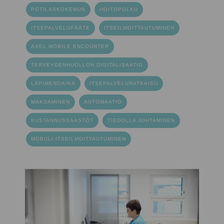
POTILASKOKEMUS
HOITOPOLKU
ITSEPALVELUPÄÄTE
ITSEILMOITTAUTUMINEN
AXEL MOBILE ENCOUNTER
TERVEYDENHUOLLON DIGITALISAATIO
LÄPIMENOAIKA
ITSEPALVELURATKAISU
MAKSAMINEN
AUTOMAATIO
KUSTANNUSSÄÄSTÖT
TIEDOLLA JOHTAMINEN
MOBIILI ITSEILMOITTAUTUMINEN