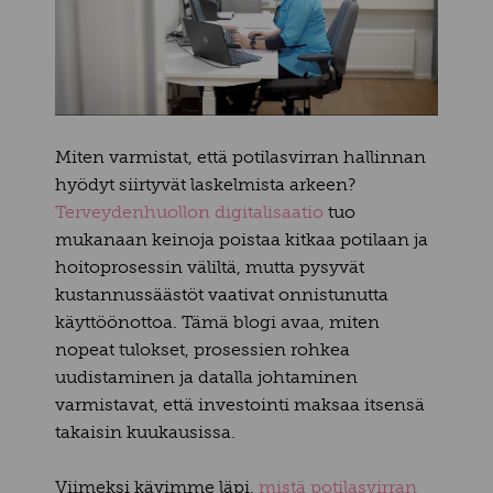
Miten varmistat, että potilasvirran hallinnan
hyödyt siirtyvät laskelmista arkeen?
Terveydenhuollon digitalisaatio
tuo
mukanaan keinoja poistaa kitkaa potilaan ja
hoitoprosessin väliltä, mutta pysyvät
kustannussäästöt vaativat onnistunutta
käyttöönottoa. Tämä blogi avaa, miten
nopeat tulokset, prosessien rohkea
uudistaminen ja datalla johtaminen
varmistavat, että investointi maksaa itsensä
takaisin kuukausissa.
Viimeksi kävimme läpi
,
mistä potilasvirran