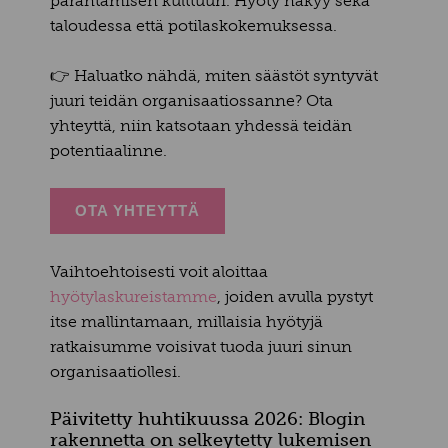
parantamisen kulttuuri. Hyöty näkyy sekä
taloudessa että potilaskokemuksessa.
👉 Haluatko nähdä, miten säästöt syntyvät
juuri teidän organisaatiossanne? Ota
yhteyttä, niin katsotaan yhdessä teidän
potentiaalinne.
OTA YHTEYTTÄ
Vaihtoehtoisesti voit aloittaa
hyötylaskureistamme
, joiden avulla pystyt
itse mallintamaan, millaisia hyötyjä
ratkaisumme voisivat tuoda juuri sinun
organisaatiollesi.
Päivitetty huhtikuussa 2026: Blogin
rakennetta on selkeytetty lukemisen