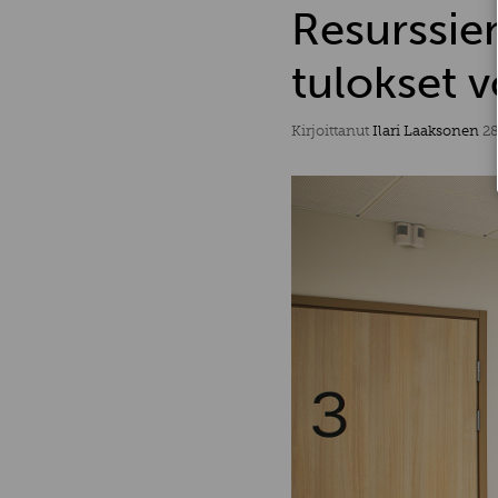
Resurssien
tulokset v
Kirjoittanut
Ilari Laaksonen
28