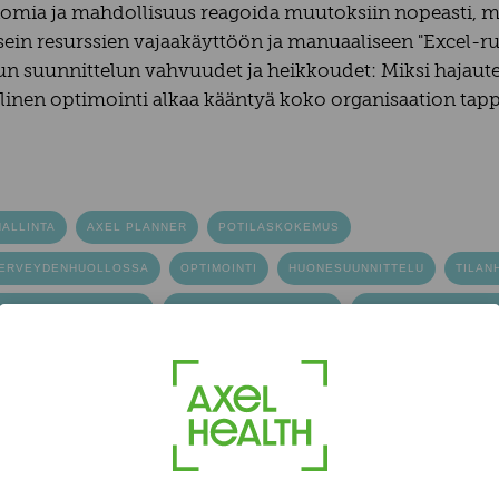
omia ja mahdollisuus reagoida muutoksiin nopeasti, mu
ein resurssien vajaakäyttöön ja manuaaliseen "Excel-rule
 suunnittelun vahvuudet ja heikkoudet: Miksi hajautet
allinen optimointi alkaa kääntyä koko organisaation tap
ALLINTA
AXEL PLANNER
POTILASKOKEMUS
TERVEYDENHUOLLOSSA
OPTIMOINTI
HUONESUUNNITTELU
TILAN
SURSSIEN OPTIMOINTI
RESURSSISUUNNITTELU
AIKATAULUSUUNNIT