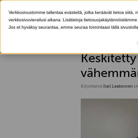
Verkkosivustomme tallentaa evästeitä, jotka keräävät tietoa siitä, m
Tuotteet
verkkosivuvierailusi aikana. Lisätietoja tietosuojakäytännöistämme
Jos et hyväksy seurantaa, emme seuraa toimintaasi tällä sivustoll
4 MIN LUKUAIKA
Keskitetty
vähemmän
Kirjoittanut
Ilari Laaksonen
14