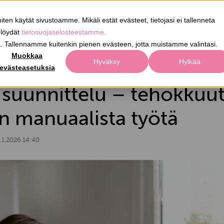
iten käytät sivustoamme. Mikäli estät evästeet, tietojasi ei tallenneta
Ratkaisumme käytännössä
Tietoa meistä
Aj
 löydät
tietosuojaselosteestamme.
a. Tallennamme kuitenkin pienen evästeen, jotta muistamme valintasi.
Muokkaa
Hyväksy
Hylkää
evästeasetuksia
 suunnittelu – tehokkuut
 manuaalista työtä
.1.2026 14:40