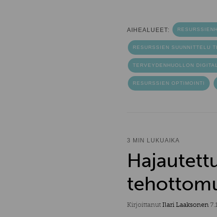
AIHEALUEET:
RESURSSIENH
RESURSSIEN SUUNNITTELU 
TERVEYDENHUOLLON DIGITAL
RESURSSIEN OPTIMOINTI
3 MIN LUKUAIKA
Hajautettu
tehottom
Kirjoittanut
Ilari Laaksonen
7.