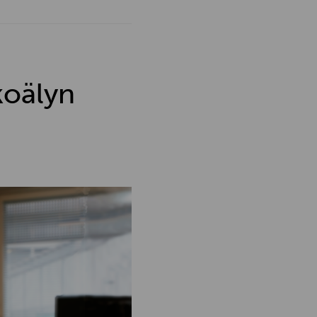
koälyn