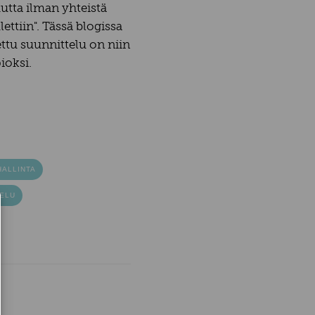
tta ilman yhteistä
ttiin". Tässä blogissa
tu suunnittelu on niin
pioksi.
HALLINTA
TELU