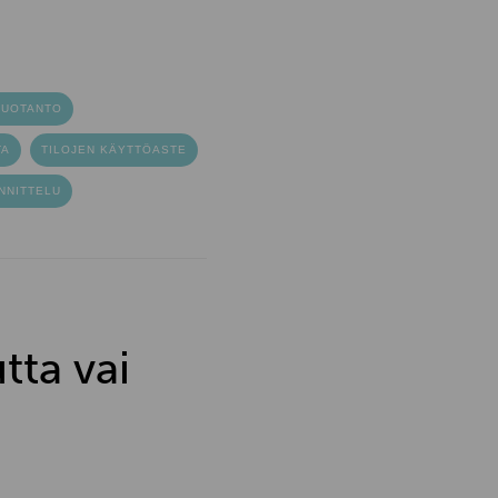
TUOTANTO
TA
TILOJEN KÄYTTÖASTE
NNITTELU
tta vai