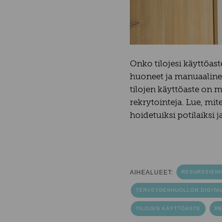
Onko tilojesi käyttöas
huoneet ja manuaalinen
tilojen käyttöaste on m
rekrytointeja. Lue, mit
hoidetuiksi potilaiksi 
AIHEALUEET:
RESURSSIENH
TERVEYDENHUOLLON DIGITAL
TILOJEN KÄYTTÖASTE
RE