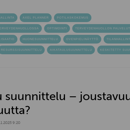
ALLINTA
AXEL PLANNER
POTILASKOKEMUS
TERVEYDENHUOLLOSSA
OPTIMOINTI
TERVEYDENHUOLLON PALVELU
ISAATIO
HUONESUUNNITTELU
OVENPIELINÄYTTÖ
TILANHALLIN
RESURSSISUUNNITTELU
AIKATAULUSUUNNITTELU
KESKITETTY SUU
 suunnittelu – joustavuu
uutta?
11.2025 9:20