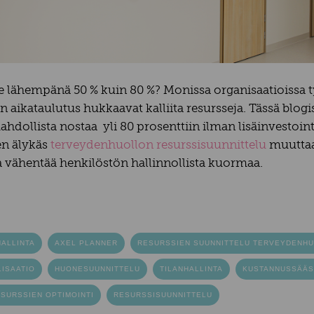
te lähempänä 50 % kuin 80 %? Monissa organisaatioissa ty
 aikataulutus hukkaavat kalliita resursseja. Tässä blo
ahdollista nostaa yli 80 prosenttiin ilman lisäinvestoint
en älykäs
terveydenhuollon resurssisuunnittelu
muuttaa
ja vähentää henkilöstön hallinnollista kuormaa.
ALLINTA
AXEL PLANNER
RESURSSIEN SUUNNITTELU TERVEYDENH
ISAATIO
HUONESUUNNITTELU
TILANHALLINTA
KUSTANNUSSÄÄS
SURSSIEN OPTIMOINTI
RESURSSISUUNNITTELU