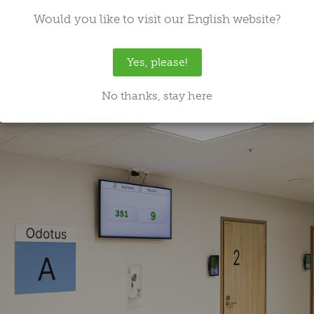
 optimointi ei ole vaike
Would you like to visit our English website?
oivat mullistaa arjen
Yes, please!
.2.2025 9:06
No thanks, stay here