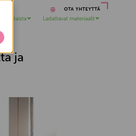
OTA YHTEYTTÄ
ankohtaista
Ladattavat materiaalit
ta ja