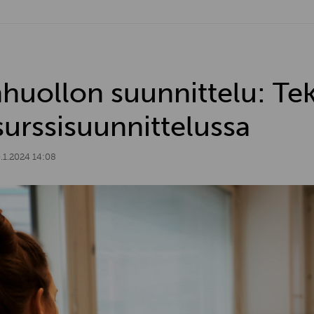
huollon suunnittelu: Te
surssisuunnittelussa
.1.2024 14:08