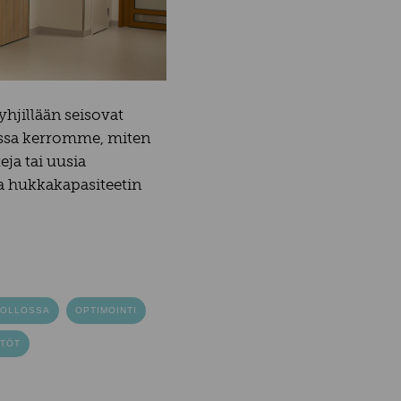
hjillään seisovat
gissa kerromme, miten
eja tai uusia
 hukkakapasiteetin
UOLLOSSA
OPTIMOINTI
TÖT