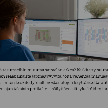
resursseihin muuttaa sairaalan arkea? Keskitetty suunni
an reaaliaikaista läpinäkyvyyttä, joka vähentää manuaali
miten keskitetty malli nostaa tilojen käyttöastetta, aut
n ajan takaisin potilaille – säilyttäen silti yksiköiden t