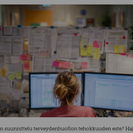
 suunnittelu terveydenhuollon tehokkuuden este? Haj