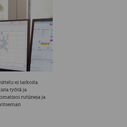
ttelu ei tarkoita
sta työtä ja
omatisoi rutiineja ja
arvitseman