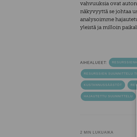
vahvuuksia ovat auton
näkyvyyttä se johtaa us
analysoimme hajautetun
yleistä ja milloin paik
AIHEALUEET:
RESURSSIENH
RESURSSIEN SUUNNITTELU 
KUSTANNUSSÄÄSTÖT
RE
HAJAUTETTU SUUNNITTELU
2 MIN LUKUAIKA