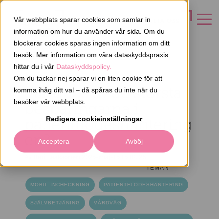
Vår webbplats sparar cookies som samlar in
KONTAKTA OSS
information om hur du använder vår sida. Om du
blockerar cookies sparas ingen information om ditt
besök. Mer information om våra dataskyddspraxis
hittar du i vår
Dataskyddspolicy.
4 MIN. LÄSTID
Om du tackar nej sparar vi en liten cookie för att
Var uppstår de största
komma ihåg ditt val – då spåras du inte när du
besöker vår webbplats.
besparingarna i
patientflödeshantering
Redigera cookieinställningar
en?
Acceptera
Avböj
Av
Ilari Laaksonen
2025-maj-15 15:02:26
TEMAN
MOBIL INCHECKNING
PATIENTFLÖDESHANTERING
SJÄLVBETJÄNING
VÅRDVÄG