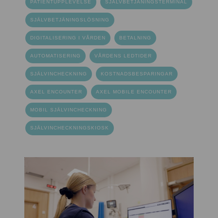
PATIENTUPPLEVELSE
SJÄLVBETJÄNINGSTERMINAL
SJÄLVBETJÄNINGSLÖSNING
DIGITALISERING I VÅRDEN
BETALNING
AUTOMATISERING
VÅRDENS LEDTIDER
SJÄLVINCHECKNING
KOSTNADSBESPARINGAR
AXEL ENCOUNTER
AXEL MOBILE ENCOUNTER
MOBIL SJÄLVINCHECKNING
SJÄLVINCHECKNINGSKIOSK