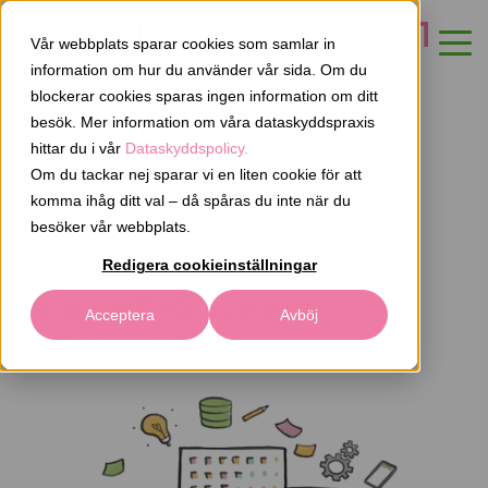
Vår webbplats sparar cookies som samlar in
KONTAKTA OSS
information om hur du använder vår sida. Om du
blockerar cookies sparas ingen information om ditt
besök. Mer information om våra dataskyddspraxis
hittar du i vår
Dataskyddspolicy.
Om du tackar nej sparar vi en liten cookie för att
komma ihåg ditt val – då spåras du inte när du
besöker vår webbplats.
Axel Health–teknologi
Redigera cookieinställningar
som effektiviserar
Acceptera
Avböj
hälsovården