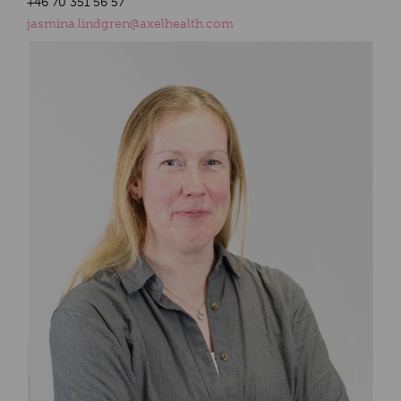
+
46 70 351 56 57
jasmina.lindgren@axelhealth.com