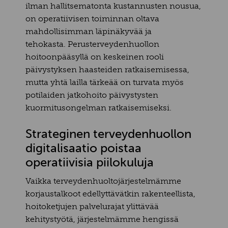
ilman hallitsematonta kustannusten nousua,
on operatiivisen toiminnan oltava
mahdollisimman läpinäkyvää ja
tehokasta. Perusterveydenhuollon
hoitoonpääsyllä on keskeinen rooli
päivystyksen haasteiden ratkaisemisessa,
mutta yhtä lailla tärkeää on turvata myös
potilaiden jatkohoito päivystysten
kuormitusongelman ratkaisemiseksi.
Strateginen terveydenhuollon
digitalisaatio poistaa
operatiivisia piilokuluja
Vaikka terveydenhuoltojärjestelmämme
korjaustalkoot edellyttävätkin rakenteellista,
hoitoketjujen palvelurajat ylittävää
kehitystyötä, järjestelmämme hengissä