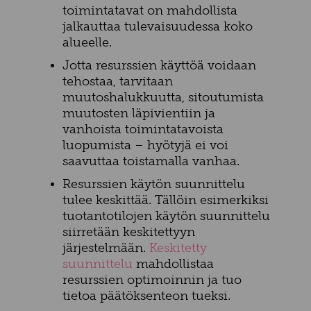
toimintatavat on mahdollista
jalkauttaa tulevaisuudessa koko
alueelle.
Jotta resurssien käyttöä voidaan
tehostaa, tarvitaan
muutoshalukkuutta, sitoutumista
muutosten läpivientiin ja
vanhoista toimintatavoista
luopumista – hyötyjä ei voi
saavuttaa toistamalla vanhaa.
Resurssien käytön suunnittelu
tulee keskittää. Tällöin esimerkiksi
tuotantotilojen käytön suunnittelu
siirretään keskitettyyn
järjestelmään.
Keskitetty
suunnittelu
mahdollistaa
resurssien optimoinnin ja tuo
tietoa päätöksenteon tueksi.