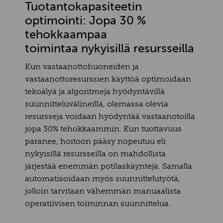
Tuotantokapasiteetin
optimointi: Jopa 30 %
tehokkaampaa
toimintaa nykyisillä resursseilla
Kun vastaanottohuoneiden ja
vastaanottoresurssien käyttöä optimoidaan
tekoälyä ja algoritmeja hyödyntävillä
suunnitteluvälineillä, olemassa olevia
resursseja voidaan hyödyntää vastaanotoilla
jopa 30% tehokkaammin. Kun tuottavuus
paranee, hoitoon pääsy nopeutuu eli
nykyisillä resursseilla on mahdollista
järjestää enemmän potilaskäyntejä. Samalla
automatisoidaan myös suunnittelutyötä,
jolloin tarvitaan vähemmän manuaalista
operatiivisen toiminnan suunnittelua.