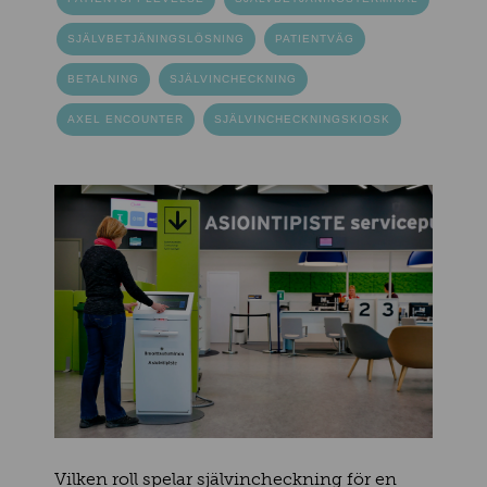
SJÄLVBETJÄNINGSLÖSNING
PATIENTVÄG
BETALNING
SJÄLVINCHECKNING
AXEL ENCOUNTER
SJÄLVINCHECKNINGSKIOSK
Vilken roll spelar självincheckning för en