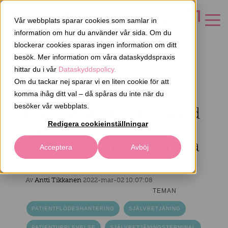
Vår webbplats sparar cookies som samlar in
KONTAKTA OSS
information om hur du använder vår sida. Om du
blockerar cookies sparas ingen information om ditt
besök. Mer information om våra dataskyddspraxis
hittar du i vår
Dataskyddspolicy.
4 MIN. LÄSTID
Om du tackar nej sparar vi en liten cookie för att
Bättre
komma ihåg ditt val – då spåras du inte när du
besöker vår webbplats.
patientupplevelse med
en
Redigera cookieinställningar
självbetjäningstermina
Acceptera
Avböj
l
Av
Antti Tikkanen
2022-mar-02 10:07:08
TEMAN
PATIENTFLÖDESHANTERING
SJÄLVBETJÄNING
PATIENTUPPLEVELSE
SJÄLVBETJÄNINGSTERMINAL