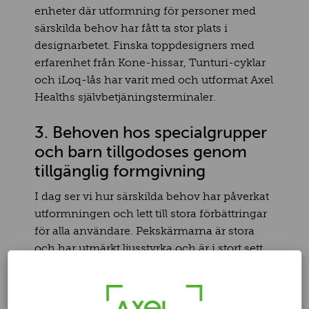
enheter där utformning för personer med
särskilda behov har fått ta stor plats i
designarbetet. Finska toppdesigners med
erfarenhet från Kone-hissar, Tunturi-cyklar
och iLoq-lås har varit med och utformat Axel
Healths självbetjäningsterminaler.
3. Behoven hos specialgrupper
och barn tillgodoses genom
tillgänglig formgivning
I dag ser vi hur särskilda behov har påverkat
utformningen och lett till stora förbättringar
för alla användare. Pekskärmarna är stora
och har utmärkt ljusstyrka och är i stort sett
helt fria från ljusläckage. För pekskärmarna
på golvmodeller är det vertikala avståndet
från marken optimerat för patienter av olika