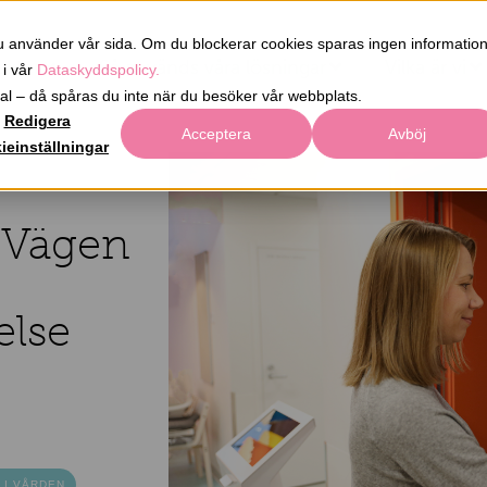
u använder vår sida. Om du blockerar cookies sparas ingen informatio
ukter
Så används våra lösningar
Vilka är vi
 i vår
Dataskyddspolicy.
 val – då spåras du inte när du besöker vår webbplats.
Redigera
Acceptera
Avböj
ieinställningar
: Vägen
else
 I VÅRDEN