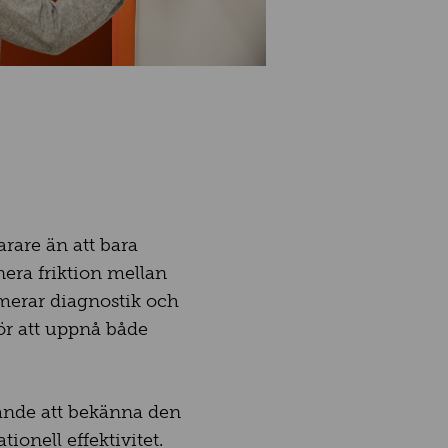
arare än att bara
nera friktion mellan
imerar diagnostik och
för att uppnå både
ande att bekänna den
ionell effektivitet.