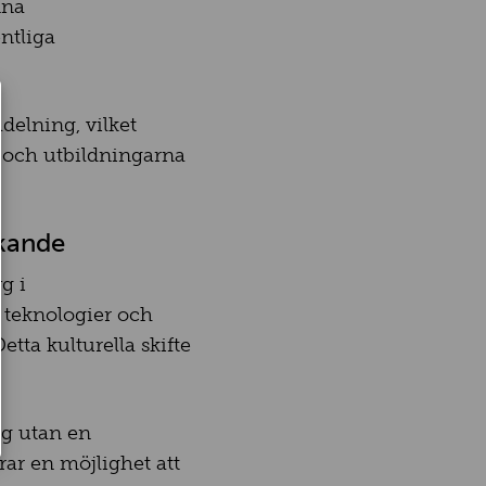
nna
ntliga
delning, vilket
a och utbildningarna
nkande
g i
a teknologier och
tta kulturella skifte
ng utan en
rar en möjlighet att