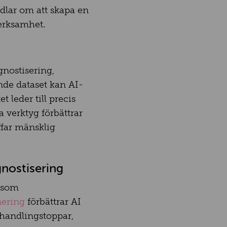
ndlar om att skapa en
verksamhet.
gnostisering,
de dataset kan AI-
 leder till precis
 verktyg förbättrar
ffar mänsklig
gnostisering
såsom
nering
förbättrar AI
ehandlingstoppar,