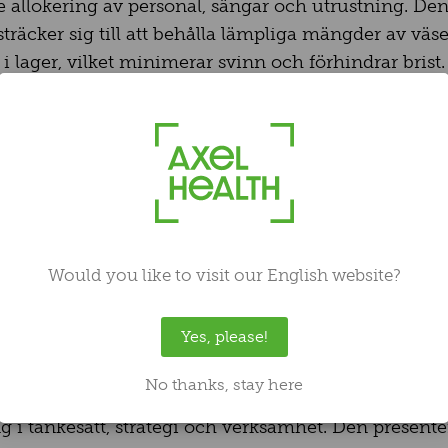
re allokering av personal, sängar och utrustning. De
träcker sig till att behålla lämpliga mängder av väse
i lager, vilket minimerar svinn och förhindrar brist.
 tidigare behandlingsdata för att dirigera resurstill
ioner att investera i de mest fördelaktiga teknikern
upplevelse och operationell effektivitet.
ategi kräver kulturförändring och nytt tä
först-tänkesätt handlar om att integrera digitala verkty
Would you like to visit our English website?
 vårdtjänster, utbilda yrkesverksamma inom digital
 till ett högre engagemang med digitala tjänster. De
Yes, please!
kar effektiviteten och patientupplevelsen.
No thanks, stay here
nom vården är inte bara en teknologisk uppgraderi
 i tänkesätt, strategi och verksamhet. Den presente