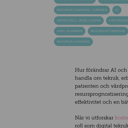
RESURSPLANERING I VÅRDEN
AI
ARTIFICIELL INTELLIGENS
KOSTNADS
AXEL PLANNER
RESURSOPTIMERING
RESURSPLANERING
Hur förändrar AI och 
handla om teknik, erb
patienten och vårdpro
resursprognostisering
effektivitet och en bä
När vi utforskar
kostn
roll som digital tekni