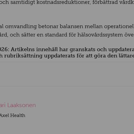
ch samtidigt kostnadsreduktioner, förbättrad vårdkv
al omvandling betonar balansen mellan operationell 
ård, och sätter en standard för hälsovårdssystem öve
26: Artikelns innehåll har granskats och uppdatera
 rubriksättning uppdaterats för att göra den lättare 
lari Laaksonen
Axel Health