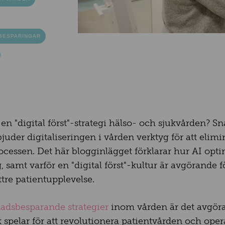
BESPARINGAR
en "digital först"-strategi hälso- och sjukvården? Sn
juder digitaliseringen i vården verktyg för att elimi
cessen. Det här blogginlägget förklarar hur AI opt
, samt varför en "digital först"-kultur är avgörande 
ttre patientupplevelse.
adsbesparande strategier
inom vården är det avgör
k spelar för att revolutionera patientvården och operat