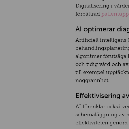
Digitalisering i vård
förbättrad
patientupp
AI optimerar dia
Artificiell intelligen
behandlingsplanering
algoritmer förutsäga 
och tidig vård och av
till exempel upptäckt
noggrannhet.
Effektivisering 
AI förenklar också v
schemaläggning av m
effektiviteten genom 