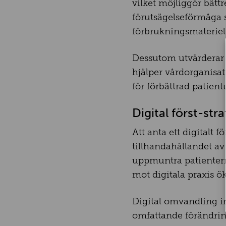
vilket möjliggör bätt
förutsägelseförmåga s
förbrukningsmateriel 
Dessutom utvärderar AI
hjälper vårdorganisat
för förbättrad patient
Digital först-str
Att anta ett digitalt 
tillhandahållandet av
uppmuntra patienterna
mot digitala praxis ö
Digital omvandling i
omfattande förändring