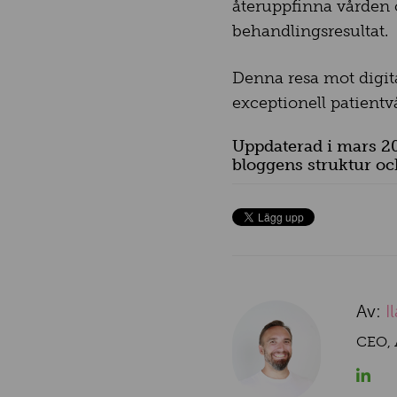
återuppfinna vården o
behandlingsresultat.
Denna resa mot digit
exceptionell patientv
Uppdaterad i mars 20
bloggens struktur och
Av:
I
CEO, 