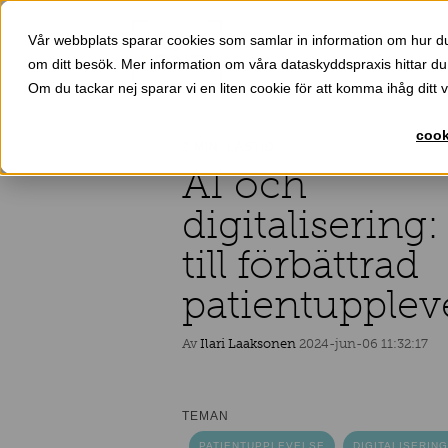
Vår webbplats sparar cookies som samlar in information om hur d
Våra prod
om ditt besök. Mer information om våra dataskyddspraxis hittar du
Om du tackar nej sparar vi en liten cookie för att komma ihåg ditt
cook
2 MIN. LÄSTID
AI och
digitalisering
till förbättrad
patientupplev
Av
Ilari Laaksonen
2024-jun-06 11:32:17
TEMAN
PATIENTUPPLEVELSE
DIGITALISERING