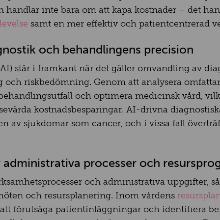
en handlar inte bara om att kapa kostnader – det ha
levelse
samt en mer effektiv och patientcentrerad 
gnostik och behandlingens precision
s (AI) står i framkant när det gäller omvandling av dia
 och riskbedömning. Genom att analysera omfattan
behandlingsutfall och optimera medicinsk vård, vilket
sevärda kostnadsbesparingar. AI-drivna diagnostiska
en av sjukdomar som cancer, och i vissa fall överträ
av administrativa processer och resurspro
erksamhetsprocesser och administrativa uppgifter, 
öten och resursplanering. Inom vårdens
resurspla
att förutsäga patientinläggningar och identifiera b