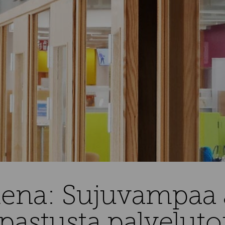
na: Sujuvampaa as
opastusta palveluto