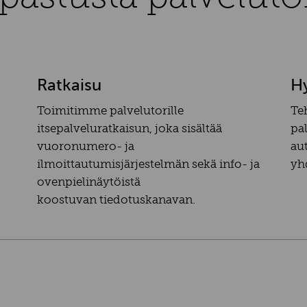
Ratkaisu
H
Toimitimme palvelutorille
Te
itsepalveluratkaisun, joka sisältää
pa
vuoronumero- ja
au
ilmoittautumisjärjestelmän sekä info- ja
yh
ovenpielinäytöistä
koostuvan tiedotuskanavan.