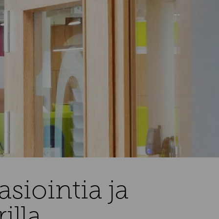
iointia ja
rilla