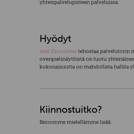
yhteispalvelupisteen palveluissa.
Hyödyt
Axel Encounter
tehostaa palvelutorin 
ovenpielinäytöistä on luotu yhtenäinen 
kokonaisuutta on mahdollista hallita y
Kiinnostuitko?
Kerromme mielellämme lisää.