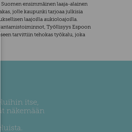
u Suomen ensimmäinen laaja-alainen
s, jolle kaupunki tarjoaa julkisia
ellisen laajoilla aukioloajoilla.
kuvantamistoiminnot, Työllisyys Espoon
en tarvittiin tehokas työkalu, joka
luihin itse,
vät näkemään
luista.