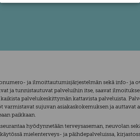
oronumero- ja ilmoittautumisjärjestelmän sekä info- ja 
vat ja tunnistautuvat palveluihin itse, saavat ilmoituk
aikista palvelukeskittymän kattavista palveluista. Palv
t varmistavat sujuvan asiakaskokemuksen ja auttavat a
aan paikkaan.
lunseurantaa hyödynnetään terveysaseman, neuvolan s
ytössä mielenterveys- ja päihdepalveluissa, kirjastoss