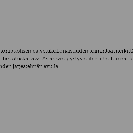
monipuolisen palvelukokonaisuuden toimintaa merkittävä
tiedotuskanava. Asiakkaat pystyvät ilmoittautumaan eri 
hden järjestelmän avulla.