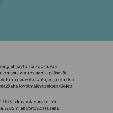
ovenpielinäytöistä koostuvan
sen omasta vuorostaan ja pääsevät
elutorin neuvottelutilojen ja muiden
siakkaita löytämään useiden tilojen
ekä HUS:n kuvantamisyksikön
a, HUS:n laboratoriossa sekä