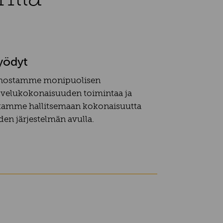
yödyt
hostamme monipuolisen
lvelukokonaisuuden toimintaa ja
tamme hallitsemaan kokonaisuutta
den järjestelmän avulla.