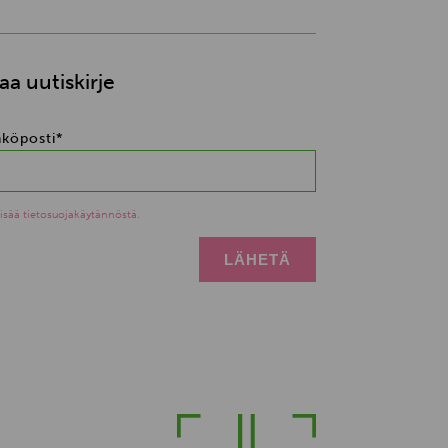
laa uutiskirje
köposti
*
lisää tietosuojakäytännöstä.