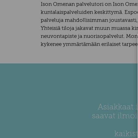
Ison Omenan palvelutori on Ison Ome
kuntalaispalveluiden keskittymä. Espoo
palveluja mahdollisimman joustavasti, k
Yhteisiä tiloja jakavat muun muassa ki
neuvontapiste ja nuorisopalvelut. Moni
kykenee ymmärtämään erilaiset tarpeet j
Asiakkaat i
saavat ilmo
kaikis