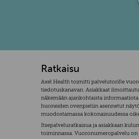
Ratkaisu
Axel Health toimitti palvelutorille vu
tiedotuskanavan. Asiakkaat ilmoittautu
näkemään ajankohtaista informaatiota k
huoneiden ovenpieliin asennetut näytö
muodostamassa kokonaisuudessa oike
Itsepalveluratkaisua ja asiakkaan ku
toiminnassa. Vuoronumeropalvelu on kä