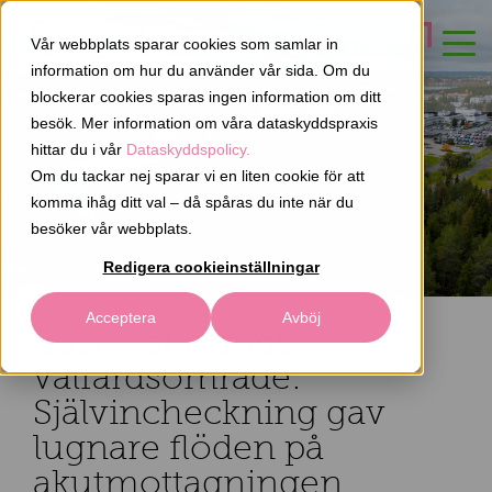
Vår webbplats sparar cookies som samlar in
KONTAKTA OSS
information om hur du använder vår sida. Om du
blockerar cookies sparas ingen information om ditt
besök. Mer information om våra dataskyddspraxis
hittar du i vår
Dataskyddspolicy.
Om du tackar nej sparar vi en liten cookie för att
komma ihåg ditt val – då spåras du inte när du
besöker vår webbplats.
Redigera cookieinställningar
Acceptera
Avböj
Case Lapplands
välfärdsområde:
Självincheckning gav
lugnare flöden på
akutmottagningen